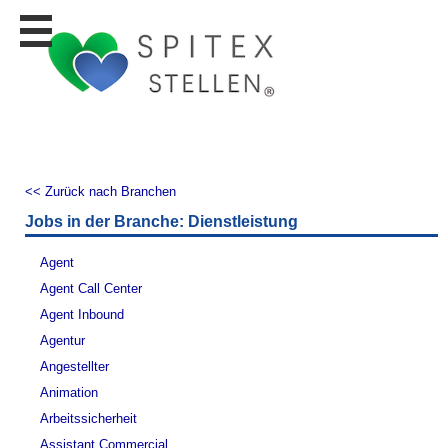
Stellen
finden
Stellen
inserieren
Personalberatungen
Personalberatungen
<< Zurück nach Branchen
Tipp's
Jobs in der Branche: Dienstleistung
WERBUNG
publizieren
Agent
JOB-
Agent Call Center
App's
Agent Inbound
Lehrstellen
Agentur
finden
Angestellter
Lehrstellen
Animation
gratis
inserieren
Arbeitssicherheit
Assistant Commercial