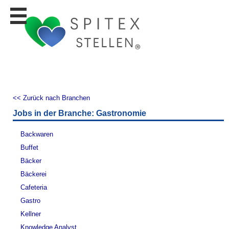
Stellen
finden
Stellen
inserieren
Personalberatungen
Personalberatungen
<< Zurück nach Branchen
Tipp's
Jobs in der Branche: Gastronomie
WERBUNG
publizieren
Backwaren
JOB-
Buffet
App's
Bäcker
Lehrstellen
Bäckerei
finden
Cafeteria
Lehrstellen
Gastro
gratis
inserieren
Kellner
Knowledge Analyst