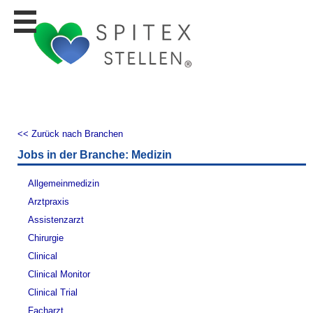
Stellen
finden
Stellen
inserieren
Personalberatungen
Personalberatungen
<< Zurück nach Branchen
Tipp's
Jobs in der Branche: Medizin
WERBUNG
publizieren
Allgemeinmedizin
JOB-
Arztpraxis
App's
Assistenzarzt
Lehrstellen
Chirurgie
finden
Clinical
Lehrstellen
Clinical Monitor
gratis
inserieren
Clinical Trial
Facharzt