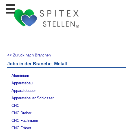
Stellen
finden
Stellen
inserieren
Personalberatungen
Personalberatungen
<< Zurück nach Branchen
Tipp's
Jobs in der Branche: Metall
WERBUNG
publizieren
Aluminium
JOB-
Apparatebau
App's
Apparatebauer
Lehrstellen
Apparatebauer Schlosser
finden
CNC
Lehrstellen
CNC Dreher
gratis
inserieren
CNC Fachmann
CNC Fräser