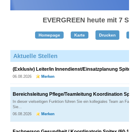
EVERGREEN heute mit 7 St
Homepage
Karte
Drucken
T
Aktuelle Stellen
(Exklusiv) Leiter/in Innendienst/Einsatzplanung Spite
06.08.2026
Merken
Bereichsleitung Pflege/Teamleitung Koordination Spi
In dieser vielseitigen Funktion führen Sie ein kollegiales Team an Fach
Sie...
06.08.2026
Merken
Fachperson Gesundheit / Koordinatorin Spitex (60-1