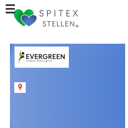
Stellen
finden
Stellen
inserieren
Personalberatungen
Personalberatungen
Tipp's
WERBUNG
publizieren
JOB-
App's
Lehrstellen
finden
Lehrstellen
gratis
inserieren