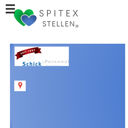
Stellen
finden
Stellen
inserieren
Personalberatungen
Personalberatungen
Tipp's
WERBUNG
publizieren
JOB-
App's
Lehrstellen
finden
Lehrstellen
gratis
inserieren