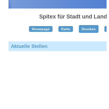
Spitex für Stadt und Land
Homepage
Karte
Drucken
T
Aktuelle Stellen