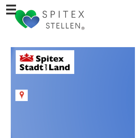
Stellen
finden
Stellen
inserieren
Personalberatungen
Personalberatungen
Tipp's
WERBUNG
publizieren
JOB-
App's
Lehrstellen
finden
Lehrstellen
gratis
inserieren