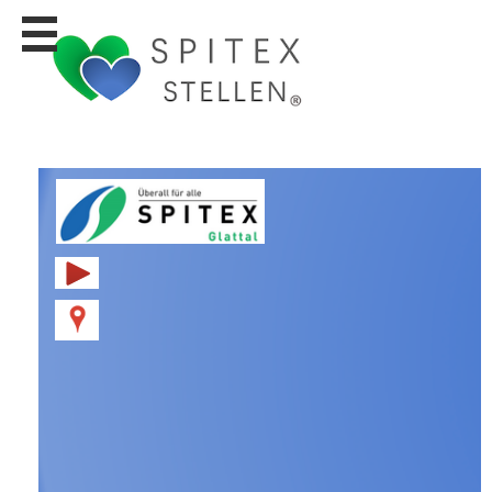
Stellen
finden
Stellen
inserieren
Personalberatungen
Personalberatungen
Tipp's
WERBUNG
publizieren
JOB-
App's
Lehrstellen
finden
Lehrstellen
gratis
inserieren