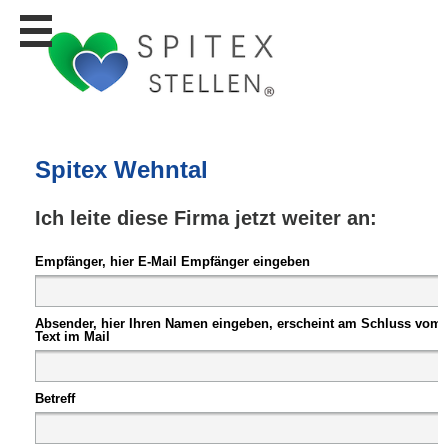
Stellen
finden
Stellen
inserieren
Personalberatungen
Spitex Wehntal
Personalberatungen
Tipp's
Ich leite diese Firma jetzt weiter an:
WERBUNG
publizieren
Empfänger, hier E-Mail Empfänger eingeben
JOB-
App's
Absender, hier Ihren Namen eingeben, erscheint am Schluss vom
Lehrstellen
Text im Mail
finden
Lehrstellen
Betreff
gratis
inserieren