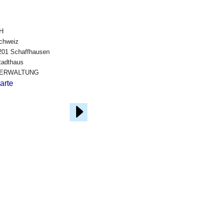
H
chweiz
201 Schaffhausen
tadthaus
ERWALTUNG
arte